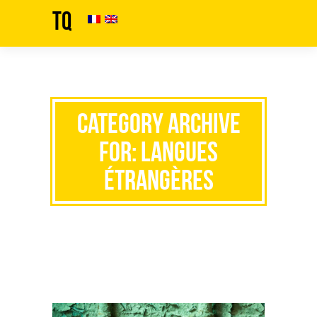
TQ
Category Archive
for: Langues
étrangères