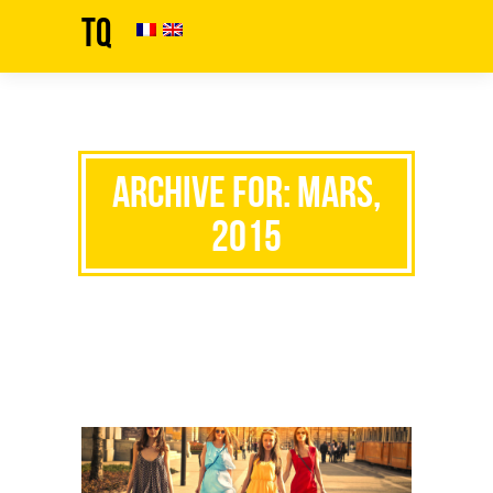
TQ
Archive for: mars,
2015